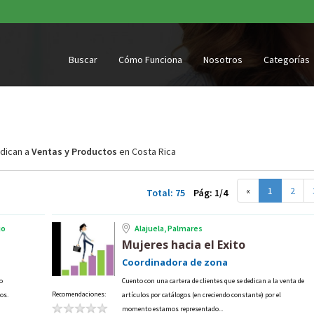
Buscar
Cómo Funciona
Nosotros
Categorías
dican a
Ventas y Productos
en Costa Rica
«
1
2
Total: 75
Pág: 1/4
jo
Alajuela, Palmares
Mujeres hacia el Exito
Coordinadora de zona
o
Cuento con una cartera de clientes que se dedican a la venta de
Recomendaciones:
os.
artículos por catálogos (en creciendo constante) por el
momento estamos representado...