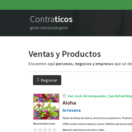
Contra
ticos
gente contratando gente
Ventas y Productos
Encuentre aquí
personas, negocios y empresas
que se de
Regresar
San José, Desamparados, San Rafael Aba
Aloha
Artesana
Aloha te ofrece bisuteria, entre otros accesorios. Product
Recomendaciones:
100% costarricense hecho a mano. Pedidos personalizad
Además realizamos envíos a todo...