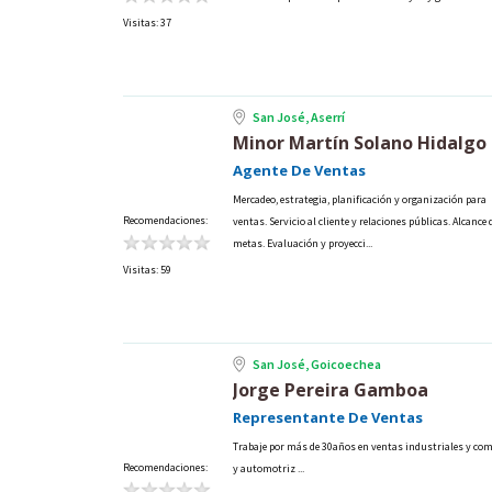
Visitas: 37
San José, Aserrí
Minor Martín Solano Hidalgo
Agente De Ventas
Mercadeo, estrategia, planificación y organización para
Recomendaciones:
ventas. Servicio al cliente y relaciones públicas. Alcance 
metas. Evaluación y proyecci...
Visitas: 59
San José, Goicoechea
Jorge Pereira Gamboa
Representante De Ventas
Trabaje por más de 30años en ventas industriales y com
Recomendaciones:
y automotriz ...