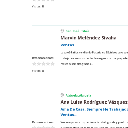
Visitas: 36
San José, Tibás
Marvin Meléndez Sivaha
Ventas
Labore 34 años vendiendo Materiales Eléctricos pero pu
Recomendaciones:
trabajar en servicio cliente . Me urge ocuparme ya que t
meses desempleo gracias...
Visitas: 38
Alajuela, Alajuela
Ana Luisa Rodríguez Vázquez
Ama De Casa, Siempre He Trabajad
Ventas...
Recomendaciones:
Vendo ropa, zapatos, perfumería catálogos etc y puedo h
cualquier otro tipo de trabajo que no requiera mucho es