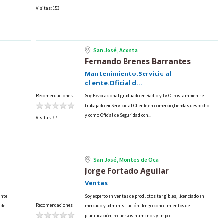
Visitas: 153
San José, Acosta
Fernando Brenes Barrantes
Mantenimiento.Servicio al
cliente.Oficial d...
Recomendaciones:
Soy Exvocacional graduado en Radio y Tv.Otros.Tambien he
trabajado en Servicio al Cliente,en comercio,tiendas,despacho
y como Oficial de Seguridad con...
Visitas: 67
San José, Montes de Oca
Jorge Fortado Aguilar
Ventas
ente
Soy experto en ventas de productos tangibles, licenciado en
Recomendaciones:
 de
mercado y administración. Tengo conocimientos de
planificación, recuersos humanos y impo...