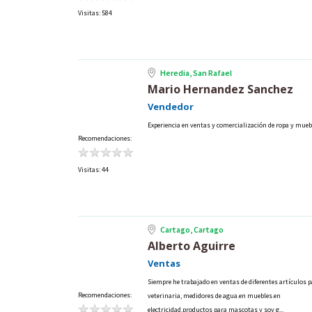
Visitas: 584
Heredia, San Rafael
Mario Hernandez Sanchez
Vendedor
Experiencia en ventas y comercialización de ropa y muebl
Recomendaciones:
Visitas: 44
Cartago, Cartago
Alberto Aguirre
Ventas
Siempre he trabajado en ventas de diferentes artículos 
Recomendaciones:
veterinaria, medidores de agua.en muebles.en
electricidad.productos para mascotas y soy g...