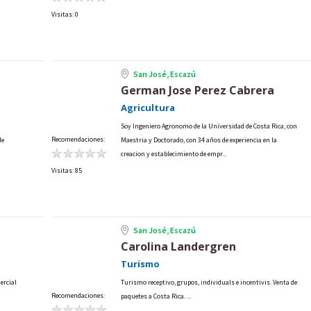
Visitas: 0
San José, Escazú
German Jose Perez Cabrera
Agricultura
Soy Ingeniero Agronomo de la Universidad de Costa Rica, con
Recomendaciones:
de
Maestria y Doctorado, con 34 años de experiencia en la
creacion y establecimiento de empr...
Visitas: 85
San José, Escazú
Carolina Landergren
Turismo
ercial
Turismo receptivo, grupos, individuals e incentivis. Venta de
Recomendaciones:
paquetes a Costa Rica. ...