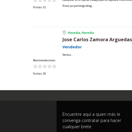
físico ya que tengo desg...
Visitas: 31
Heredia, Heredia
Jose Carlos Zamora Arguedas
Vendedor
Ventas...
Recomendaciones:
Visitas: 30
Encuentre aquí a quien más le
convenga contratar para hacer
cualquier brete