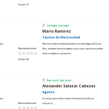
Visitas: 47
Cartago, Cartago
Mario Ramirez
Técnico En Electricidad
es...
Técnico en electricidad graduado en el tecnológico de Costa
Recomendaciones:
Rica. vendedor de enciclopedia casa a casa, venta de muebles
tenía mueblería, mantenim...
Visitas: 40
San José, San José
Alexander Salazar Cabezas
Agente
para
En ventas para todo el sector Ferretero,también en
Recomendaciones:
Industria....