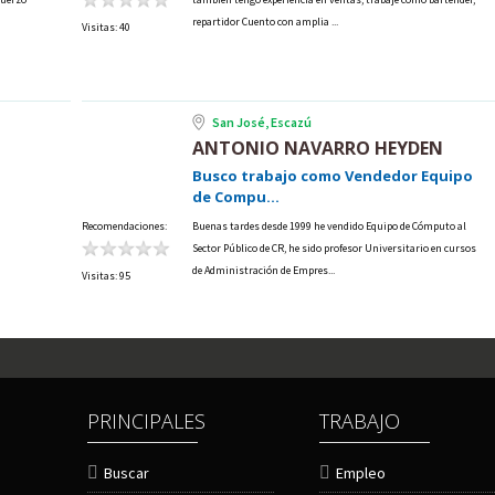
repartidor Cuento con amplia ...
Visitas: 40
San José, Escazú
ANTONIO NAVARRO HEYDEN
Busco trabajo como Vendedor Equipo
de Compu...
Recomendaciones:
Buenas tardes desde 1999 he vendido Equipo de Cómputo al
Sector Público de CR, he sido profesor Universitario en cursos
de Administración de Empres...
Visitas: 95
PRINCIPALES
TRABAJO
Buscar
Empleo