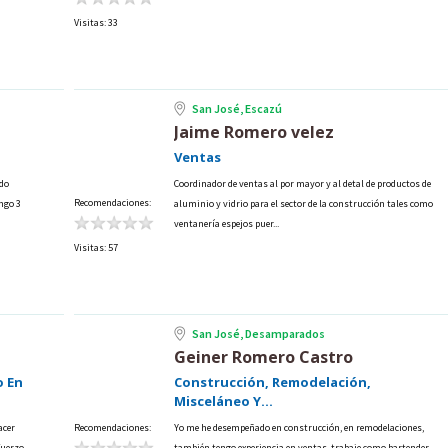
Visitas: 33
San José, Escazú
Jaime Romero velez
Ventas
edo
Coordinador de ventas al por mayor y al detal de productos de
Recomendaciones:
engo 3
aluminio y vidrio para el sector de la construcción tales como
ventanería espejos puer...
Visitas: 57
San José, Desamparados
Geiner Romero Castro
o En
Construcción, Remodelación,
Misceláneo Y...
acer
Recomendaciones:
Yo me he desempeñado en construcción, en remodelaciones,
fuerzo
también tengo experiencia en ventas, trabaje como bartender,